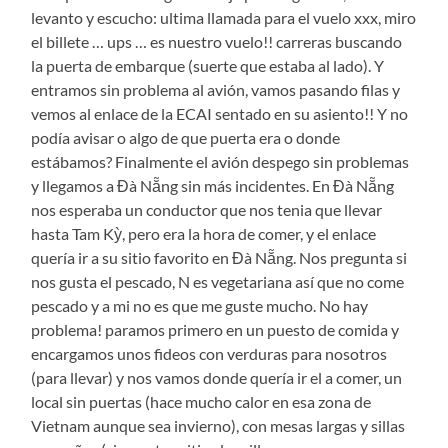
levanto y escucho: ultima llamada para el vuelo xxx, miro
el billete … ups … es nuestro vuelo!! carreras buscando
la puerta de embarque (suerte que estaba al lado). Y
entramos sin problema al avión, vamos pasando filas y
vemos al enlace de la ECAI sentado en su asiento!! Y no
podía avisar o algo de que puerta era o donde
estábamos? Finalmente el avión despego sin problemas
y llegamos a Đà Nẵng sin más incidentes. En Đà Nẵng
nos esperaba un conductor que nos tenia que llevar
hasta Tam Kỳ, pero era la hora de comer, y el enlace
quería ir a su sitio favorito en Đà Nẵng. Nos pregunta si
nos gusta el pescado, N es vegetariana así que no come
pescado y a mi no es que me guste mucho. No hay
problema! paramos primero en un puesto de comida y
encargamos unos fideos con verduras para nosotros
(para llevar) y nos vamos donde quería ir el a comer, un
local sin puertas (hace mucho calor en esa zona de
Vietnam aunque sea invierno), con mesas largas y sillas