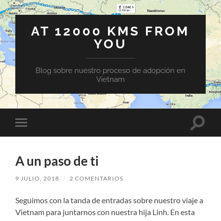
AT 12000 KMS FROM
YOU
Blog sobre nuestro proceso de adopción en
Vietnam
Altern
Alternar
el
el
campo
menú
de
móvil
búsqu
A un paso de ti
9 JULIO, 2018
/
2 COMENTARIOS
Seguimos con la tanda de entradas sobre nuestro viaje a
Vietnam para juntarnos con nuestra hija Linh. En esta