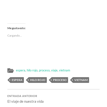
Me gusta esto:
Cargando...
espera
,
hilo rojo
,
proceso
,
viaje
,
vietnam
ESPERA
HILO ROJO
PROCESO
VIETNAM
ENTRADA ANTERIOR
El viaje de nuestra vida