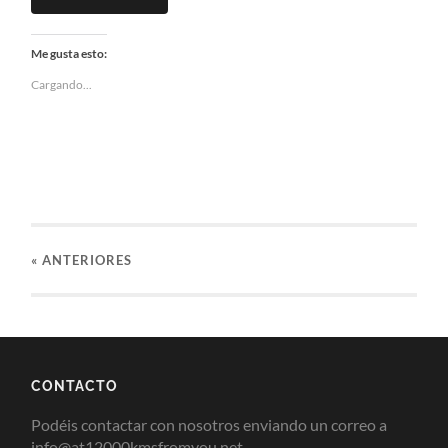
Me gusta esto:
Cargando...
«
ANTERIORES
CONTACTO
Podéis contactar con nosotros enviando un correo a
info@at12000kmsfromyou.net