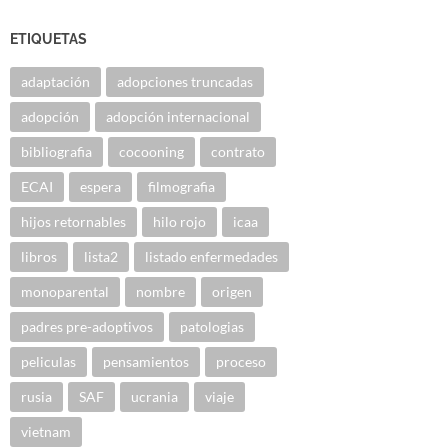
ETIQUETAS
adaptación
adopciones truncadas
adopción
adopción internacional
bibliografia
cocooning
contrato
ECAI
espera
filmografia
hijos retornables
hilo rojo
icaa
libros
lista2
listado enfermedades
monoparental
nombre
origen
padres pre-adoptivos
patologias
peliculas
pensamientos
proceso
rusia
SAF
ucrania
viaje
vietnam