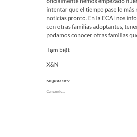
oficialmente hemos empezado nuest
intentar que el tiempo pase lo más 
noticias pronto. En la ECAI nos in
con otras familias adoptantes, ten
podamos conocer otras familias que
Tạm biệt
X&N
Me gusta esto:
Cargando...